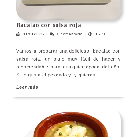
Bacalao
Bacalao con salsa roja
con
31/01/2022
31/01/2022
|
0 comentario
|
15:46
salsa
roja
Vamos a preparar una delicioso bacalao con
salsa roja, un plato muy fácil de hacer y
recomendable para cualquier época del año.
Si te gusta el pescado y y quieres
Leer
Leer más
más