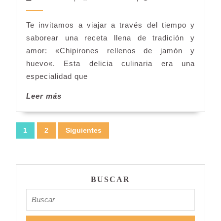
de
jamón
Te invitamos a viajar a través del tiempo y
y
saborear una receta llena de tradición y
huevo
amor: «Chipirones rellenos de jamón y
huevo«. Esta delicia culinaria era una
especialidad que
Leer
Leer más
más
Paginación
1
2
Siguientes
de
entradas
BUSCAR
Buscar: