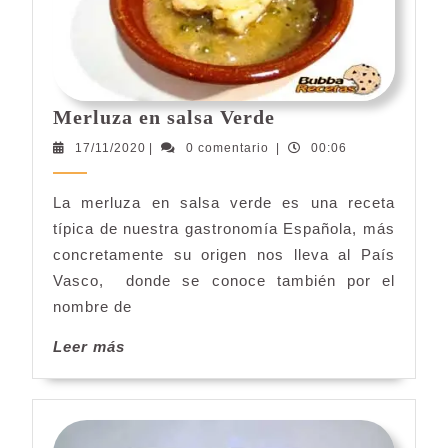
Merluza
Merluza en salsa Verde
en
17/11/2020
17/11/2020
|
0 comentario
|
00:06
salsa
Verde
La merluza en salsa verde es una receta
típica de nuestra gastronomía Española, más
concretamente su origen nos lleva al País
Vasco, donde se conoce también por el
nombre de
Leer
Leer más
más