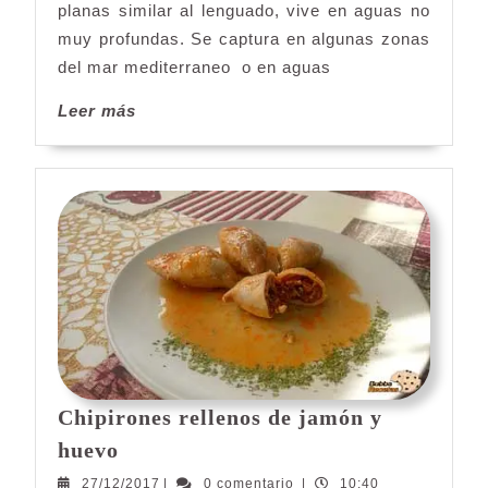
planas similar al lenguado, vive en aguas no
blanco
muy profundas. Se captura en algunas zonas
del mar mediterraneo o en aguas
Leer
Leer más
más
Chipirones rellenos de jamón y
Chipirones
huevo
rellenos
27/12/2017
27/12/2017
|
0 comentario
|
10:40