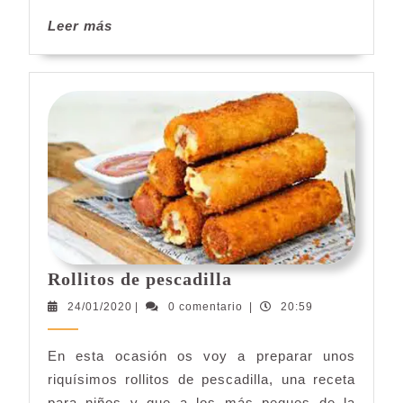
Leer
Leer más
más
Rollitos
Rollitos de pescadilla
de
24/01/2020
24/01/2020
|
0 comentario
|
20:59
pescadilla
En esta ocasión os voy a preparar unos
riquísimos rollitos de pescadilla, una receta
para niños y que a los más peques de la