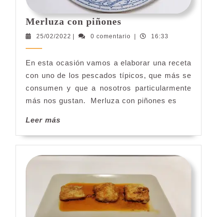
Merluza
Merluza con piñones
con
25/02/2022
25/02/2022
|
0 comentario
|
16:33
piñones
En esta ocasión vamos a elaborar una receta
con uno de los pescados típicos, que más se
consumen y que a nosotros particularmente
más nos gustan. Merluza con piñones es
Leer
Leer más
más