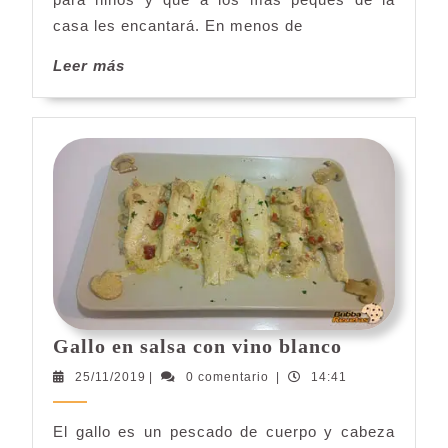
casa les encantará. En menos de
Leer
Leer más
más
Gallo
Gallo en salsa con vino blanco
en
25/11/2019
25/11/2019
|
0 comentario
|
14:41
salsa
con
El gallo es un pescado de cuerpo y cabeza
vino