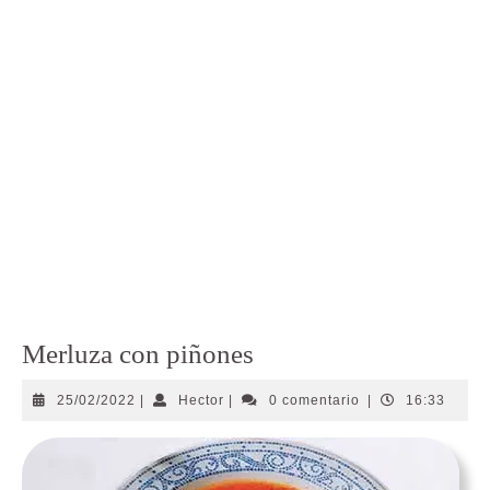
Merluza con piñones
25/02/2022
Hector
25/02/2022
|
Hector
|
0 comentario
|
16:33