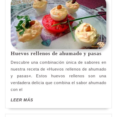
Huevo
Huevos rellenos de ahumado y pasas
rellen
Descubre una combinación única de sabores en
de
nuestra receta de «Huevos rellenos de ahumado
ahum
y pasas«. Estos huevos rellenos son una
y
verdadera delicia que combina el sabor ahumado
pasas
con el
LEER
LEER MÁS
MÁS