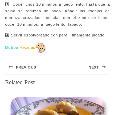
3️⃣ Cocer unos 10 minutos a fuego lento, hasta que la
salsa se reduzca un poco. Añadir las rodajas de
merluza cruzadas, rociadas con el zumo de limón,
cocer 10 minutos, a fuego lento, tapado.
4️⃣ Servir espolvoreado con perejil finamente picado.
Bubba
Recetas
Navegación
PREVIOUS
NEXT
de
entradas
Entrada
Siguiente
Related Post
anterior:
entrada: