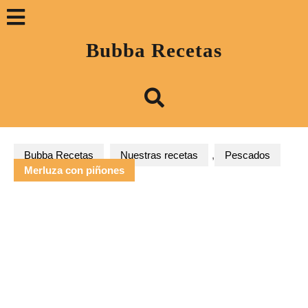
Saltar
Botón
al
contenido
«Abrir»
Bubba Recetas
Bubba Recetas
Nuestras recetas
,
Pescados
Merluza con piñones