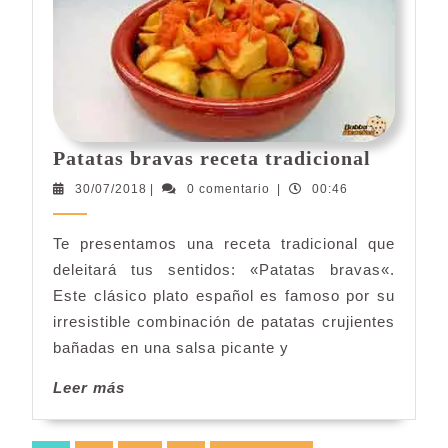
Patatas
Patatas bravas receta tradicional
bravas
30/07/2018
30/07/2018
|
0 comentario
|
00:46
receta
tradicio
Te presentamos una receta tradicional que
deleitará tus sentidos: «Patatas bravas«.
Este clásico plato español es famoso por su
irresistible combinación de patatas crujientes
bañadas en una salsa picante y
Leer
Leer más
más