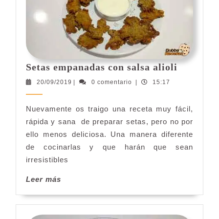
Setas
Setas empanadas con salsa alioli
empanad
20/09/2019
20/09/2019
|
0 comentario
|
15:17
con
salsa
Nuevamente os traigo una receta muy fácil,
alioli
rápida y sana de preparar setas, pero no por
ello menos deliciosa. Una manera diferente
de cocinarlas y que harán que sean
irresistibles
Leer
Leer más
más