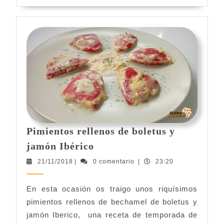
más
Pimientos rellenos de boletus y
Pimientos
jamón Ibérico
rellenos
21/11/2018
21/11/2018
|
0 comentario
|
23:20
de
boletus
En esta ocasión os traigo unos riquísimos
y
pimientos rellenos de bechamel de boletus y
jamón
Ibérico
jamón Iberico, una receta de temporada de