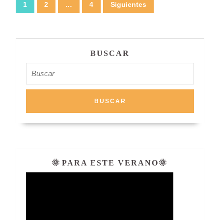
Paginación
1
2
…
4
Siguientes
de
entradas
BUSCAR
Buscar:
🌞 PARA ESTE VERANO🌞