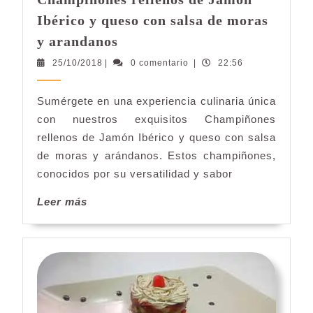
Ibérico y queso con salsa de moras
Champiñones
y arandanos
rellenos
25/10/2018
25/10/2018
|
0 comentario
|
22:56
de
Jamón
Sumérgete en una experiencia culinaria única
Ibérico
con nuestros exquisitos Champiñones
y
queso
rellenos de Jamón Ibérico y queso con salsa
con
de moras y arándanos. Estos champiñones,
salsa
conocidos por su versatilidad y sabor
de
Leer
Leer más
moras
más
y
arandanos