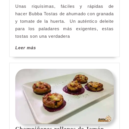
ahumado
Unas riquísimas, fáciles y rápidas de
con
hacer Bubba Tostas de ahumado con granada
granada
y
y tomate de la huerta. Un auténtico deleite
tomate
para los paladares más exigentes, estas
tostas son una verdadera
Leer
Leer más
más
Champiñones rellenos de Jamón