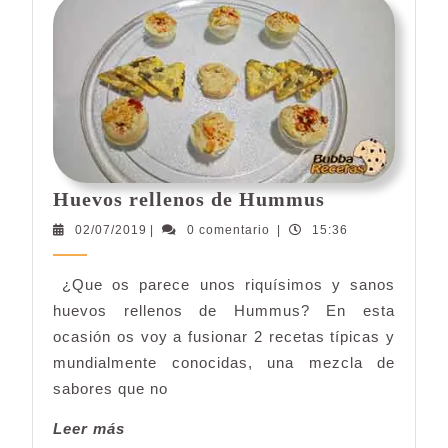
Huevos
Huevos rellenos de Hummus
rellenos
02/07/2019
02/07/2019
|
0 comentario
|
15:36
de
Hummus
¿Que os parece unos riquísimos y sanos
huevos rellenos de Hummus? En esta
ocasión os voy a fusionar 2 recetas típicas y
mundialmente conocidas, una mezcla de
sabores que no
Leer
Leer más