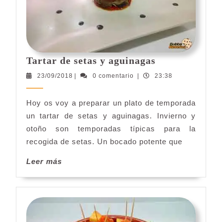
Tartar
Tartar de setas y aguinagas
de
23/09/2018
23/09/2018
|
0 comentario
|
23:38
setas
y
Hoy os voy a preparar un plato de temporada
aguinagas
un tartar de setas y aguinagas. Invierno y
otoño son temporadas típicas para la
recogida de setas. Un bocado potente que
Leer
Leer más
más