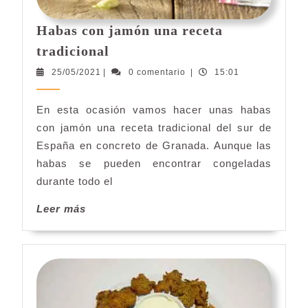
Habas con jamón una receta
Habas
tradicional
con
25/05/2021
25/05/2021
|
0 comentario
|
15:01
jamón
una
En esta ocasión vamos hacer unas habas
receta
con jamón una receta tradicional del sur de
tradicional
España en concreto de Granada. Aunque las
habas se pueden encontrar congeladas
durante todo el
Leer
Leer más
más