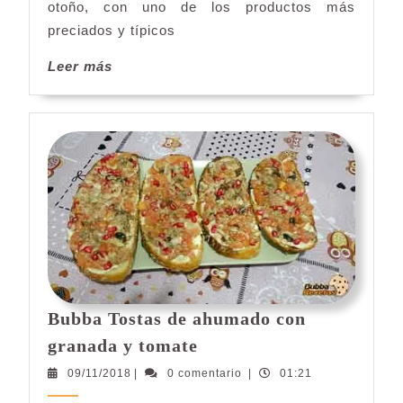
otoño, con uno de los productos más
preciados y típicos
Leer
Leer más
más
Bubba Tostas de ahumado con
Bubba
granada y tomate
Tostas
09/11/2018
09/11/2018
|
0 comentario
|
01:21
de