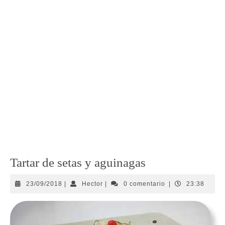
Tartar de setas y aguinagas
23/09/2018
Hector
23/09/2018
|
Hector
|
0 comentario
|
23:38