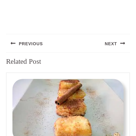
Navegación
PREVIOUS
NEXT
de
entradas
Entrada
Siguiente
Related Post
anterior:
entrada: