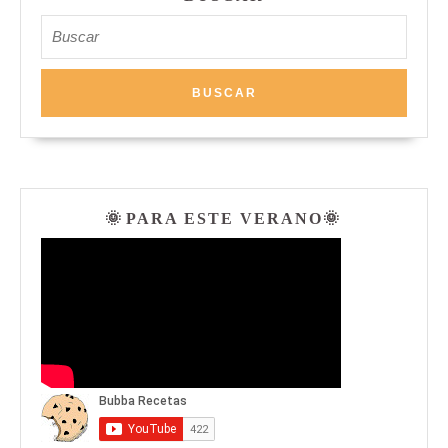
de
Buscar:
aguacate
y
placton
🌞 PARA ESTE VERANO🌞