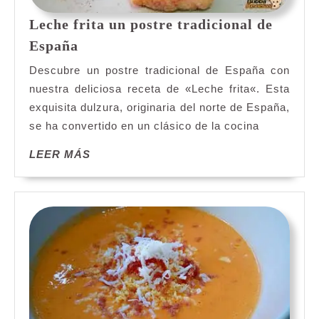
Leche frita un postre tradicional de
Leche
España
frita
Descubre un postre tradicional de España con
un
nuestra deliciosa receta de «Leche frita«. Esta
postre
exquisita dulzura, originaria del norte de España,
tradicional
se ha convertido en un clásico de la cocina
de
España
LEER
LEER MÁS
MÁS