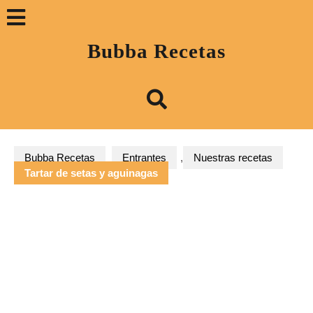
Saltar
Botón
al
contenido
«Abrir»
Bubba Recetas
Bubba Recetas
Entrantes
,
Nuestras recetas
Tartar de setas y aguinagas