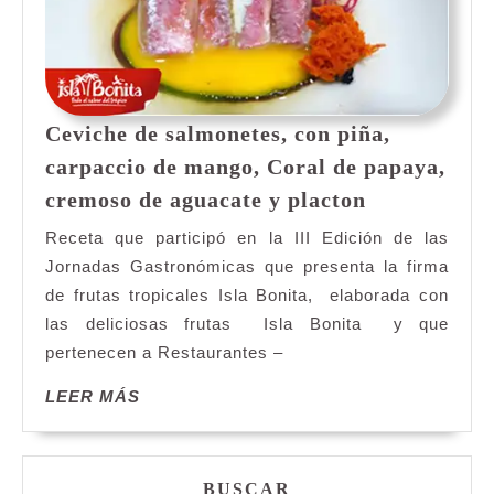
Ceviche de salmonetes, con piña,
carpaccio de mango, Coral de papaya,
Ceviche
cremoso de aguacate y placton
de
Receta que participó en la III Edición de las
salmonetes,
Jornadas Gastronómicas que presenta la firma
con
de frutas tropicales Isla Bonita, elaborada con
piña,
las deliciosas frutas Isla Bonita y que
carpaccio
de
pertenecen a Restaurantes –
mango,
LEER
LEER MÁS
Coral
MÁS
de
papaya,
cremoso
BUSCAR