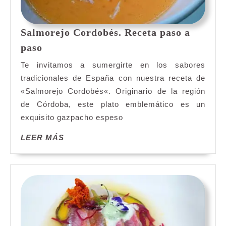
Salmorejo Cordobés. Receta paso a
Salmorejo
paso
Cordobés.
Te invitamos a sumergirte en los sabores
Receta
tradicionales de España con nuestra receta de
paso
«Salmorejo Cordobés«. Originario de la región
a
de Córdoba, este plato emblemático es un
paso
exquisito gazpacho espeso
LEER
LEER MÁS
MÁS