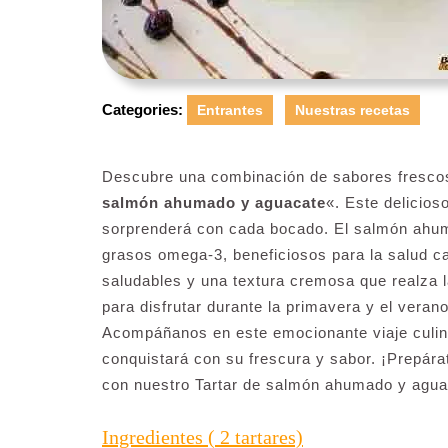
Categories:
Entrantes
Nuestras recetas
Descubre una combinación de sabores frescos
salmón ahumado y aguacate
«. Este delicios
sorprenderá con cada bocado. El salmón ahum
grasos omega-3, beneficiosos para la salud ca
saludables y una textura cremosa que realza l
para disfrutar durante la primavera y el vera
Acompáñanos en este emocionante viaje culina
conquistará con su frescura y sabor. ¡Prepárat
con nuestro Tartar de salmón ahumado y agu
Ingredientes ( 2 tartares)