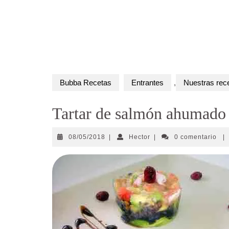
Bubba Recetas
Entrantes
,
Nuestras rec
Tartar de salmón ahumado 
08/05/2018
Hector
08/05/2018
|
Hector
|
0 comentario
|