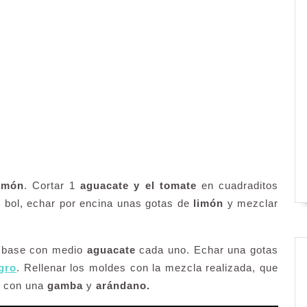
almón
. Cortar 1
aguacate y el tomate
en cuadraditos
 bol, echar por encina unas gotas de
limón
y mezclar
la base con medio
aguacate
cada uno. Echar una gotas
egro
. Rellenar los moldes con la mezcla realizada, que
r con una
gamba
y
arándano.