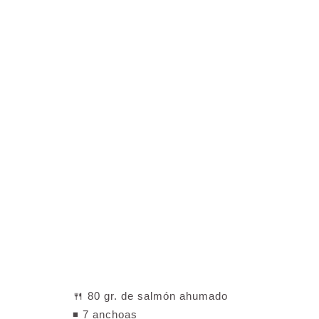
🍴 80 gr. de salmón ahumado
◾️ 7 anchoas