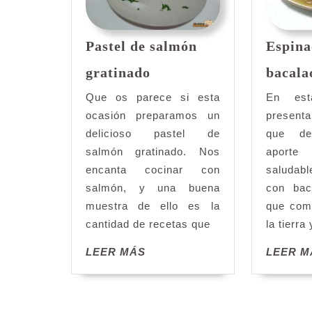
Espina
Pastel de salmón
Pastel
bacala
gratinado
de
salmón
En est
Que os parece si esta
gratinado
present
ocasión preparamos un
que de
delicioso pastel de
aporte
salmón gratinado. Nos
saludab
encanta cocinar con
con bac
salmón, y una buena
que com
muestra de ello es la
la tierra
cantidad de recetas que
LEER
LEER M
LEER MÁS
MÁS