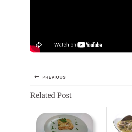
Navegación
PREVIOUS
de
Entrada
entradas
Related Post
anterior: