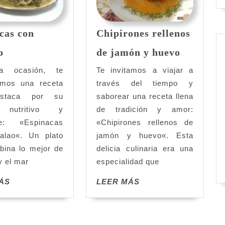
cas con
Chipirones rellenos
Espinacas
Chipiron
o
de jamón y huevo
con
rellenos
bacalao
de
a ocasión, te
Te invitamos a viajar a
jamón
amos una receta
través del tiempo y
y
staca por su
saborear una receta llena
huevo
 nutritivo y
de tradición y amor:
le: «Espinacas
«Chipirones rellenos de
alao«. Un plato
jamón y huevo«. Esta
bina lo mejor de
delicia culinaria era una
 y el mar
especialidad que
LEER
LEER
ÁS
LEER MÁS
MÁS
MÁS