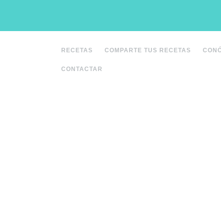
Saltar
al
contenido
RECETAS
COMPARTE TUS RECETAS
CON
CONTACTAR