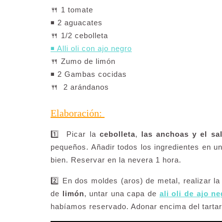
🍴 1 tomate
◾️ 2 aguacates
🍴 1/2 cebolleta
◾️ Alli oli con ajo negro
🍴 Zumo de limón
◾️ 2 Gambas cocidas
🍴 2 arándanos
Elaboración:
1️⃣ Picar la
cebolleta
,
las anchoas y el s
pequeños. Añadir todos los ingredientes en un
bien. Reservar en la nevera 1 hora.
2️⃣ En dos moldes (aros) de metal, realizar 
de
limón
, untar una capa de
ali oli de ajo n
habíamos reservado. Adonar encima del tarta