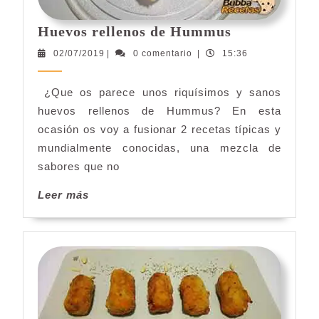
Huevos
Huevos rellenos de Hummus
rellenos
02/07/2019
02/07/2019
|
0 comentario
|
15:36
de
Hummus
¿Que os parece unos riquísimos y sanos
huevos rellenos de Hummus? En esta
ocasión os voy a fusionar 2 recetas típicas y
mundialmente conocidas, una mezcla de
sabores que no
Leer
Leer más
más