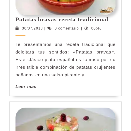
Patatas
Patatas bravas receta tradicional
bravas
30/07/2018
30/07/2018
|
0 comentario
|
00:46
receta
tradicio
Te presentamos una receta tradicional que
deleitará tus sentidos: «Patatas bravas«.
Este clásico plato español es famoso por su
irresistible combinación de patatas crujientes
bañadas en una salsa picante y
Leer
Leer más
más