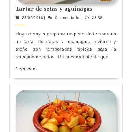
Tartar
Tartar de setas y aguinagas
de
23/09/2018
23/09/2018
|
0 comentario
|
23:38
setas
y
Hoy os voy a preparar un plato de temporada
aguinagas
un tartar de setas y aguinagas. Invierno y
otoño son temporadas típicas para la
recogida de setas. Un bocado potente que
Leer
Leer más
más