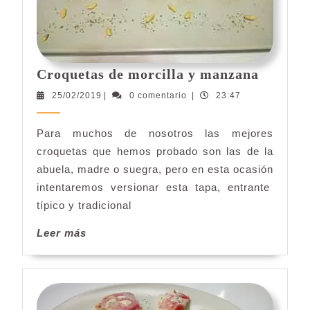
Croque
Croquetas de morcilla y manzana
de
25/02/2019
25/02/2019
|
0 comentario
|
23:47
morcill
y
Para muchos de nosotros las mejores
manzan
croquetas que hemos probado son las de la
abuela, madre o suegra, pero en esta ocasión
intentaremos versionar esta tapa, entrante
típico y tradicional
Leer
Leer más
más