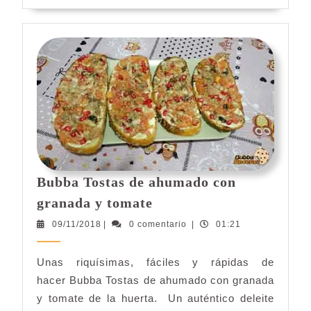
más
Bubba Tostas de ahumado con
Bubba
granada y tomate
Tostas
09/11/2018
09/11/2018
|
0 comentario
|
01:21
de
ahumado
Unas riquísimas, fáciles y rápidas de
con
hacer Bubba Tostas de ahumado con granada
granada
y
y tomate de la huerta. Un auténtico deleite