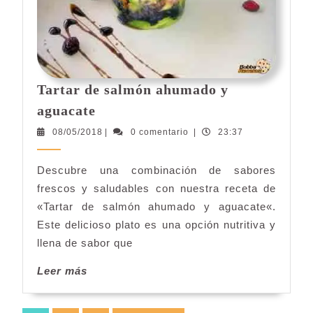
Tartar de salmón ahumado y
Tartar
aguacate
de
08/05/2018
08/05/2018
|
0 comentario
|
23:37
salmón
ahumado
Descubre una combinación de sabores
y
frescos y saludables con nuestra receta de
aguacate
«Tartar de salmón ahumado y aguacate«.
Este delicioso plato es una opción nutritiva y
llena de sabor que
Leer
Leer más
más