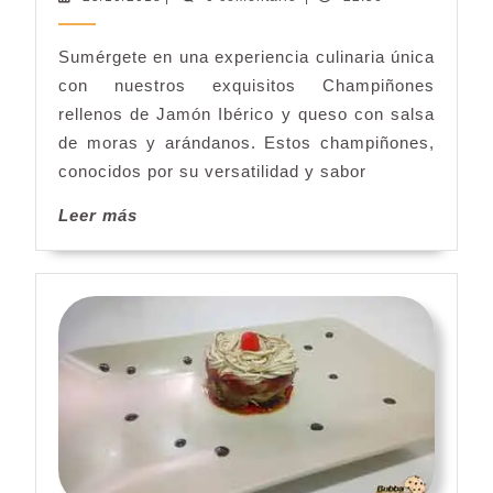
de
Jamón
Sumérgete en una experiencia culinaria única
Ibérico
con nuestros exquisitos Champiñones
y
queso
rellenos de Jamón Ibérico y queso con salsa
con
de moras y arándanos. Estos champiñones,
salsa
conocidos por su versatilidad y sabor
de
Leer
Leer más
moras
más
y
arandanos