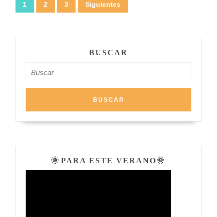
Paginación
1
2
3
Siguientes
de
entradas
BUSCAR
Buscar:
🌞 PARA ESTE VERANO🌞