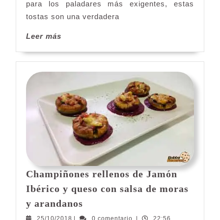
tomate
para los paladares más exigentes, estas
tostas son una verdadera
Leer
Leer más
más
Champiñones rellenos de Jamón
Ibérico y queso con salsa de moras
Champiñones
y arandanos
rellenos
25/10/2018
25/10/2018
|
0 comentario
|
22:56