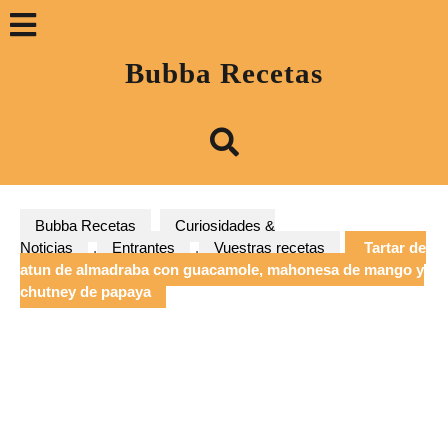
Saltar
Botón
al
contenido
«Abrir»
Bubba Recetas
Bubba Recetas
Curiosidades &
Noticias
,
Entrantes
,
Vuestras recetas
Tartar de
atun de almadraba con guacamole, mahonesa de mango y
chutney de papaya