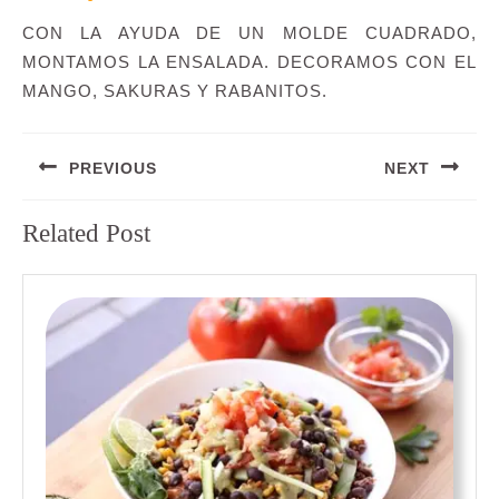
CON LA AYUDA DE UN MOLDE CUADRADO,
MONTAMOS LA ENSALADA. DECORAMOS CON EL
MANGO, SAKURAS Y RABANITOS.
Navegación
PREVIOUS
NEXT
de
entradas
Entrada
Siguiente
Related Post
anterior:
entrada: