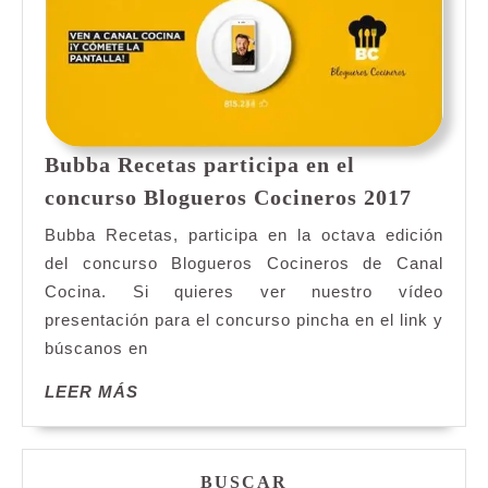
Bubba Recetas participa en el
Bubba
concurso Blogueros Cocineros 2017
Receta
Bubba Recetas, participa en la octava edición
partici
del concurso Blogueros Cocineros de Canal
en
Cocina. Si quieres ver nuestro vídeo
el
presentación para el concurso pincha en el link y
concur
Blogue
búscanos en
Cocine
LEER
LEER MÁS
2017
MÁS
BUSCAR