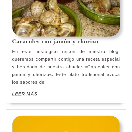
Caracoles
Caracoles con jamón y chorizo
con
En este nostálgico rincón de nuestro blog,
jamón
queremos compartir contigo una receta especial
y
y heredada de nuestra abuela: «Caracoles con
chorizo
jamón y chorizo«. Este plato tradicional evoca
los sabores de
LEER
LEER MÁS
MÁS