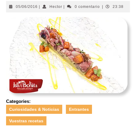
05/06/2016
Hector
05/06/2016
|
Hector
|
0 comentario
|
23:38
Categories:
Curiosidades & Noticias
Entrantes
Vuestras recetas