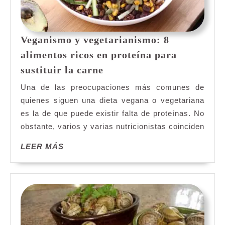
Veganismo y vegetarianismo: 8
alimentos ricos en proteína para
Veganismo
sustituir la carne
y
Una de las preocupaciones más comunes de
vegetarianismo:
quienes siguen una dieta vegana o vegetariana
8
es la de que puede existir falta de proteínas. No
alimentos
obstante, varios y varias nutricionistas coinciden
ricos
en
LEER
LEER MÁS
proteína
MÁS
para
sustituir
la
carne