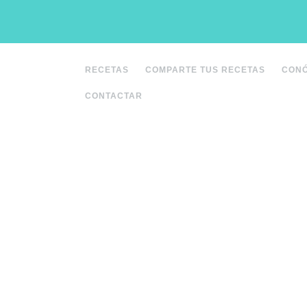
Saltar
al
contenido
RECETAS
COMPARTE TUS RECETAS
CON
CONTACTAR