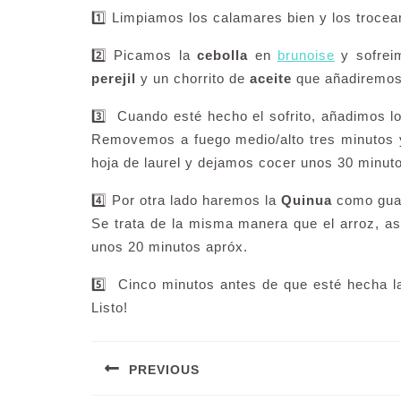
1️⃣ Limpiamos los calamares bien y los troce
2️⃣ Picamos la
cebolla
en
brunoise
y sofrei
perejil
y un chorrito de
aceite
que añadiremos a
3️⃣ Cuando esté hecho el sofrito, añadimos 
Removemos a fuego medio/alto tres minutos
hoja de laurel y dejamos cocer unos 30 minut
4️⃣ Por otra lado haremos la
Quinua
como guarn
Se trata de la misma manera que el arroz, as
unos 20 minutos apróx.
5️⃣ Cinco minutos antes de que esté hecha 
Listo!
Navegación
PREVIOUS
de