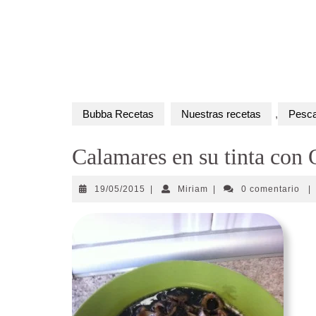
Bubba Recetas
Nuestras recetas
,
Pesc
Calamares en su tinta con
19/05/2015
Miriam
19/05/2015
|
Miriam
|
0 comentario
|