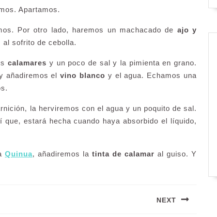
amos. Apartamos.
mos. Por otro lado, haremos un machacado de
ajo y
l sofrito de cebolla.
los
calamares
y un poco de sal y la pimienta en grano.
 y añadiremos el
vino blanco
y el agua. Echamos una
os.
ición, la herviremos con el agua y un poquito de sal.
í que, estará hecha cuando haya absorbido el líquido,
la
Quinua
, añadiremos la
tinta de calamar
al guiso. Y
NEXT