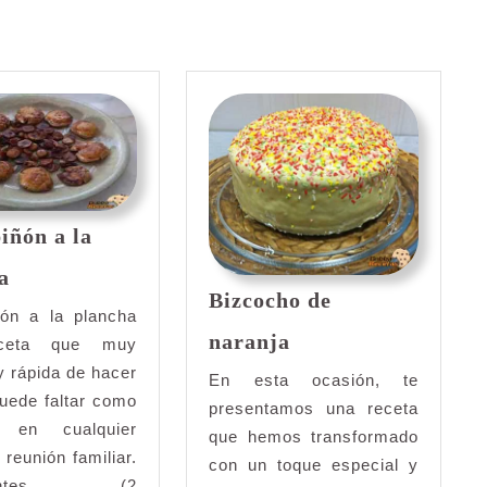
Siguiente
entrada:
ñón a la
Champiñón
a
a
Bizcocho de
la
ón a la plancha
Bizcocho
naranja
plancha
ceta que muy
de
 y rápida de hacer
naranja
En esta ocasión, te
uede faltar como
presentamos una receta
e en cualquier
que hemos transformado
 reunión familiar.
con un toque especial y
dientes (2