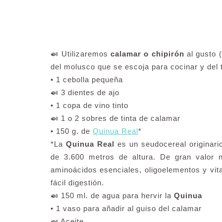
🍛 Utilizaremos
calamar o chipirón
al gusto (
del molusco que se escoja para cocinar y del
• 1 cebolla pequeña
🍛 3 dientes de ajo
• 1 copa de vino tinto
🍛 1 o 2 sobres de tinta de calamar
• 150 g. de
Quinua Real
*
*La
Quinua Real
es un seudocereal originari
de 3.600 metros de altura. De gran valor n
aminoácidos esenciales, oligoelementos y vita
fácil digestión.
🍛 150 ml. de agua para hervir la
Quinua
• 1 vaso para añadir al guiso del calamar
🍛 Aceite