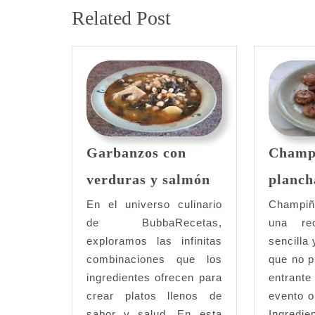
Entrada
entradas
Related Post
anterior:
Garbanzos con
Champi
Garbanzos
verduras y salmón
planch
con
verduras
En el universo culinario
Champiñ
y
de BubbaRecetas,
una re
salmón
exploramos las infinitas
sencilla
combinaciones que los
que no p
ingredientes ofrecen para
entrant
crear platos llenos de
evento o
sabor y salud. En esta
Ingre