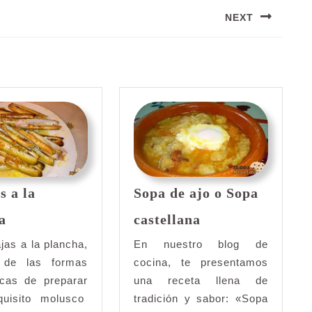
NEXT
Siguiente
entrada:
s a la
Sopa de ajo o Sopa
Navajas
Sopa
a
castellana
a
de
la
ajo
jas a la plancha,
En nuestro blog de
plancha
o
 de las formas
cocina, te presentamos
Sopa
icas de preparar
una receta llena de
castellana
quisito molusco
tradición y sabor: «Sopa