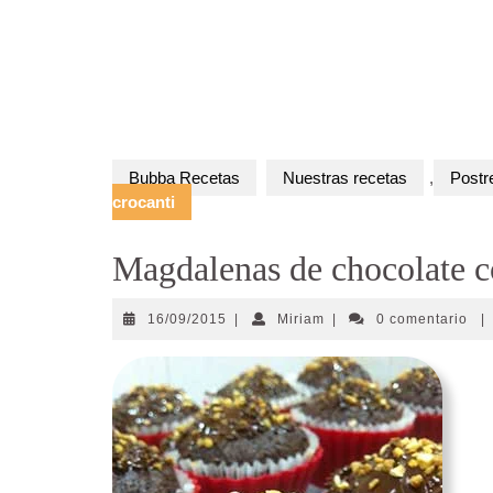
Bubba Recetas
Nuestras recetas
,
Postr
crocanti
Magdalenas de chocolate c
16/09/2015
Miriam
16/09/2015
|
Miriam
|
0 comentario
|