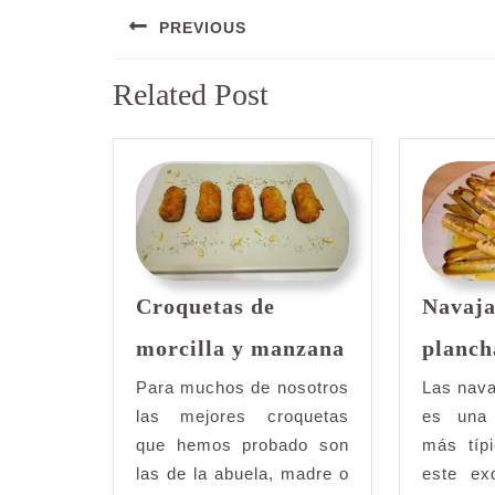
Navegación
PREVIOUS
de
Entrada
entradas
Related Post
anterior:
Croquetas de
Navaja
Croquetas
morcilla y manzana
planch
de
morcilla
Para muchos de nosotros
Las nava
y
las mejores croquetas
es una
manzana
que hemos probado son
más típ
las de la abuela, madre o
este ex