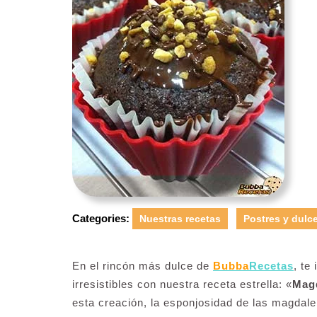
Categories:
Nuestras recetas
Postres y dulc
En el rincón más dulce de
Bubba
Recetas
, te
irresistibles con nuestra receta estrella: «
Magd
esta creación, la esponjosidad de las magdale