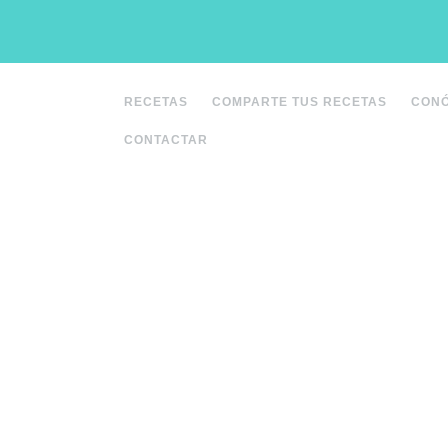
Saltar
al
contenido
RECETAS
COMPARTE TUS RECETAS
CON
CONTACTAR