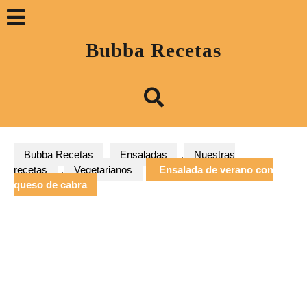
Saltar
Botón
al
contenido
«Abrir»
Bubba Recetas
Bubba Recetas
Ensaladas
,
Nuestras
recetas
,
Vegetarianos
Ensalada de verano con
queso de cabra