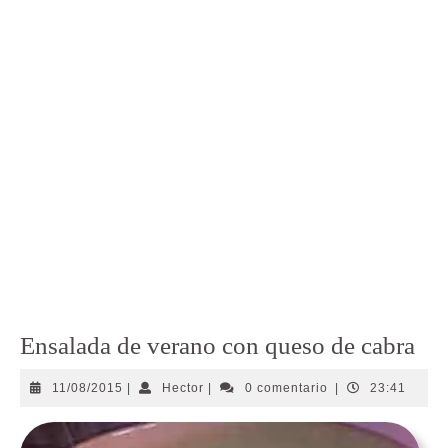
Ensalada de verano con queso de cabra
11/08/2015
Hector
11/08/2015
|
Hector
|
0 comentario
|
23:41