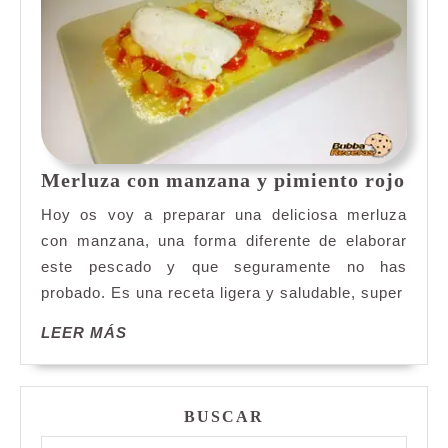
Mer
Merluza con manzana y pimiento rojo
con
Hoy os voy a preparar una deliciosa merluza
man
con manzana, una forma diferente de elaborar
y
este pescado y que seguramente no has
pimi
probado. Es una receta ligera y saludable, super
rojo
LEER
LEER MÁS
MÁS
BUSCAR
Buscar: