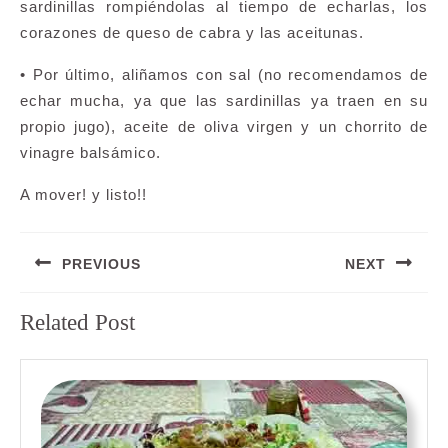
sardinillas rompiéndolas al tiempo de echarlas, los
corazones de queso de cabra y las aceitunas.
• Por último, aliñamos con sal (no recomendamos de
echar mucha, ya que las sardinillas ya traen en su
propio jugo), aceite de oliva virgen y un chorrito de
vinagre balsámico.
A mover! y listo!!
Navegación
PREVIOUS
NEXT
de
entradas
Entrada
Siguiente
Related Post
anterior:
entrada: