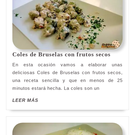
Coles
Coles de Bruselas con frutos secos
de
En esta ocasión vamos a elaborar unas
Bruselas
deliciosas Coles de Bruselas con frutos secos,
con
una receta sencilla y que en menos de 25
frutos
minutos estará hecha. La coles son un
secos
LEER
LEER MÁS
MÁS