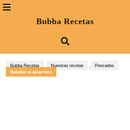
Saltar
Botón
al
contenido
«Abrir»
Bubba Recetas
Bubba Recetas
Nuestras recetas
,
Pescados
Bacalao al ajoarriero