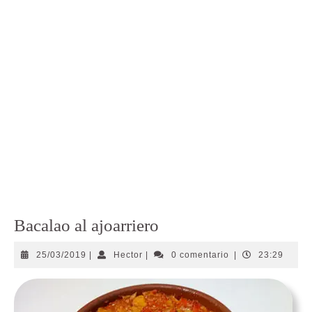
Bacalao al ajoarriero
25/03/2019
Hector
25/03/2019
|
Hector
|
0 comentario
|
23:29