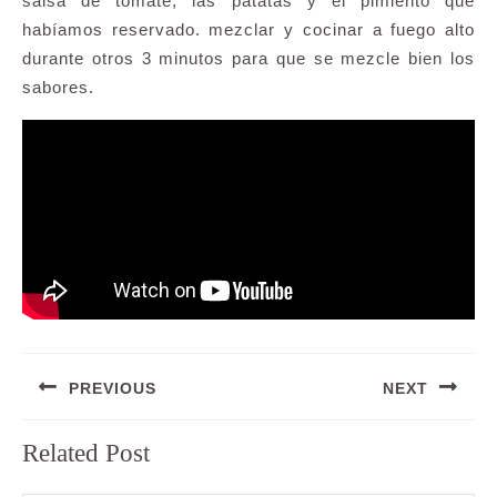
salsa de tomate, las patatas y el pimiento que
habíamos reservado. mezclar y cocinar a fuego alto
durante otros 3 minutos para que se mezcle bien los
sabores.
Navegación
PREVIOUS
NEXT
de
entradas
Entrada
Siguiente
Related Post
anterior:
entrada: