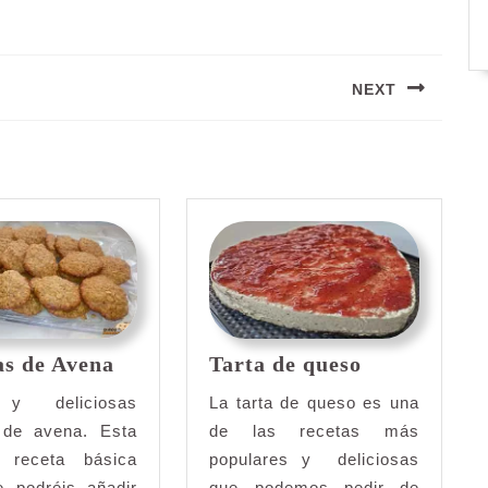
NEXT
Siguiente
entrada:
Galletas
Tarta
as de Avena
Tarta de queso
de
de
Avena
queso
y deliciosas
La tarta de queso es una
s de avena. Esta
de las recetas más
 receta básica
populares y deliciosas
e podréis añadir
que podemos pedir de