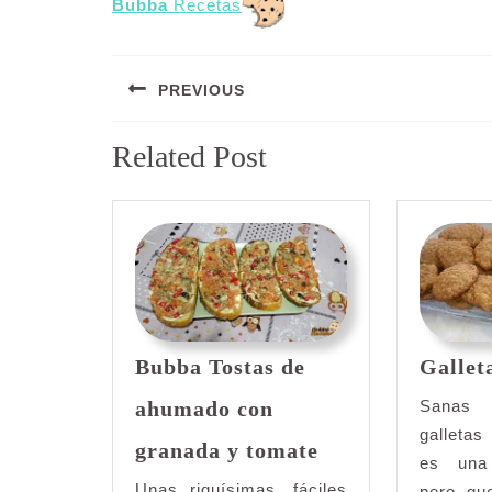
Bubba
Recetas
Navegación
PREVIOUS
de
Entrada
entradas
Related Post
anterior:
Bubba Tostas de
Gallet
ahumado con
Sanas 
Bubba
galleta
granada y tomate
Tostas
es una
de
Unas riquísimas, fáciles
pero qu