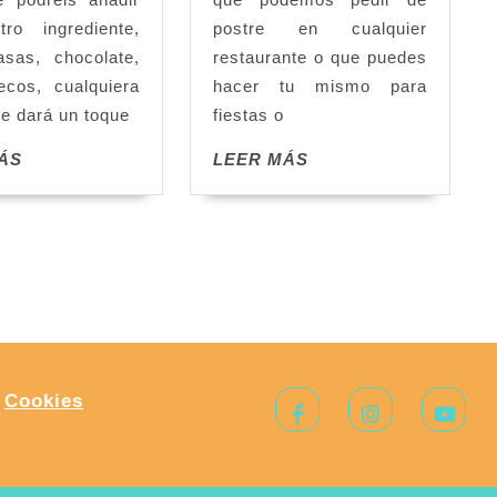
tro ingrediente,
postre en cualquier
sas, chocolate,
restaurante o que puedes
ecos, cualquiera
hacer tu mismo para
le dará un toque
fiestas o
LEER
LEER
ÁS
LEER MÁS
MÁS
MÁS
Facebook
Instagram
Yo
|
Cookies