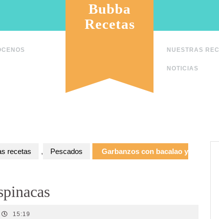
Bubba
Recetas
ÓCENOS
NUESTRAS RE
NOTICIAS
as recetas
,
Pescados
Garbanzos con bacalao y
spinacas
15:19