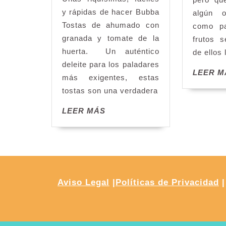
ahumado
y rápidas de hacer Bubba
algún o
con
Tostas de ahumado con
como pa
granada
granada y tomate de la
frutos s
y
huerta. Un auténtico
de ellos 
tomate
deleite para los paladares
LEER M
más exigentes, estas
tostas son una verdadera
LEER
LEER MÁS
MÁS
Aviso Legal
|
Políticas de Privacidad