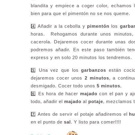
blandita y empiece a coger color, echamos 
bien para que el pimentón no se nos queme.
4️⃣ Añadir a la cebolla y
pimentón
los
garba
horas. Rehogamos durante unos minutos
cacerola. Dejaremos cocer durante unas d
podremos añadir. En este paso también ten
express y en solo 20 minutos los tendremos.
5️⃣ Una vez que los
garbanzos
están cocid
dejaremos cocer unos
2 minutos
, a contin
desmigado. Cocer todo unos
5 minutos.
6️⃣ Es hora de hacer
majado
con el pan y aj
todo, añadir el
majado
al
potaje
, mezclamos t
7️⃣ Antes de servir el potaje añadiremos el
hu
en el punto de
sal
. Y listo para comer!!!!