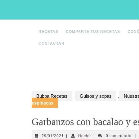
Saltar
al
contenido
RECETAS
COMPARTE TUS RECETAS
CON
CONTACTAR
Bubba Recetas
Guisos y sopas
,
Nuestr
espinacas
Garbanzos con bacalao y e
29/01/2021
Hector
29/01/2021
|
Hector
|
0 comentario
|